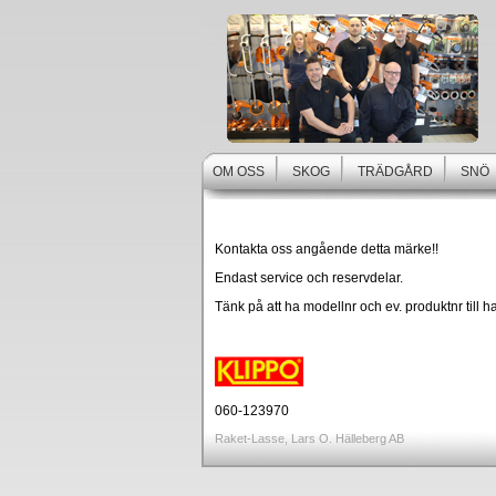
OM OSS
SKOG
TRÄDGÅRD
SNÖ
Kontakta oss angående detta märke!!
Endast service och reservdelar.
Tänk på att ha modellnr och ev. produktnr till 
060-123970
Raket-Lasse, Lars O. Hälleberg AB