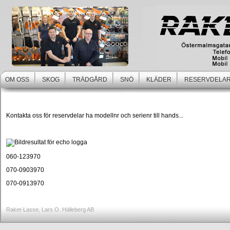
OM OSS
SKOG
TRÄDGÅRD
SNÖ
KLÄDER
RESERVDELAR
Kontakta oss för reservdelar ha modellnr och serienr till hands...
060-123970
070-0903970
070-0913970
Raket-Lasse, Lars O. Hälleberg AB