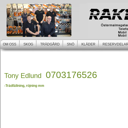
OM OSS
SKOG
TRÄDGÅRD
SNÖ
KLÄDER
RESERVDELAR
0703176526
Tony Edlund
-Trädfällning, röjning mm